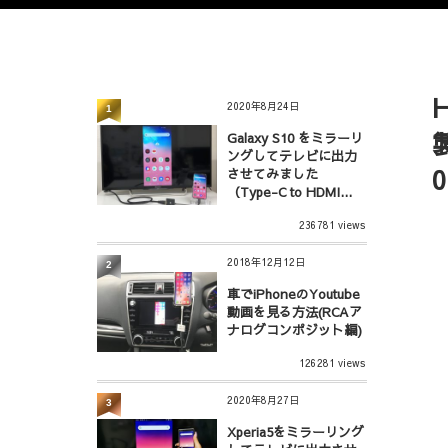
2020年8月24日
1
Galaxy S10 をミラーリ
ングしてテレビに出力
0
させてみました
（Type-C to HDMI...
236781 views
2018年12月12日
2
車でiPhoneのYoutube
動画を見る方法(RCAア
ナログコンポジット編)
126281 views
2020年8月27日
3
Xperia5をミラーリング