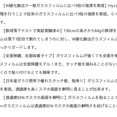
【W硬化製法で一般ガラスフィルムに比べ3倍の強度を実現】Hy+
理を行うことで従来のガラスフィルムに比べ3倍の強度を実現。らくら
す。
【鉄球落下テストで実証実験済み】130cmの高さから64gの鉄
ムは落下1回目で割れてしまうのに対し、W硬化製法ガラスフィル
っかりガードします。
【全面保護、全面吸着タイプ】ガラスフィルムが強くても全面を保護
スフィルムは全面保護モデル！また、タッチ感を損ねることのない
くので貼り付けもとても簡単です。
【日本産ガラス使用で優れたタッチ感、指滑り】ガラスフィルム
を実現。透過度も高くスマホ画面を鮮明に見ることが出来ます。
【透過度93％でスマホ画面を鮮明に】ガラスフィルムを貼ること
y+ガラスフィルムは透過度93％でスマホ画面の鮮明さを妨げるこ