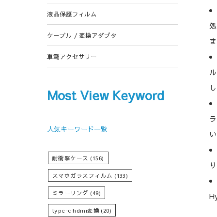
液晶保護フィルム
処
ケーブル / 変換アダプタ
ま
車載アクセサリー
ル
し
Most View Keyword
ラ
人気キーワード一覧
い
耐衝撃ケース
(156)
り
スマホガラスフィルム
(133)
ミラーリング
(49)
H
type-c hdmi変換
(20)