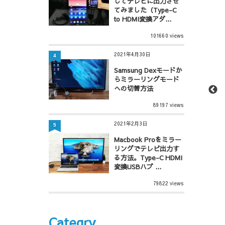
してテレビに出力させ
てみました（Type-C
to HDMI変換アダ...
101660 views
2021年4月30日
4
Samsung Dexモードか
らミラーリングモード
への切替方法
89197 views
2021年2月3日
5
Macbook Proをミラー
リングでテレビ出力す
る方法。Type-C HDMI
変換USBハブ ...
79822 views
Categry