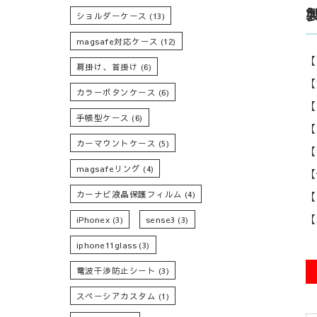
ショルダーケース
(13)
magsafe対応ケース
(12)
【
肩掛け、首掛け
(6)
【
カラーボタンケース
(6)
【
手帳型ケース
(6)
【
カーマウントケース
(5)
【
magsafeリング
(4)
【
カーナビ液晶保護フィルム
(4)
【
【
iPhonex
(3)
sense3
(3)
iphone11glass
(3)
電波干渉防止シート
(3)
スペーシアカスタム
(1)