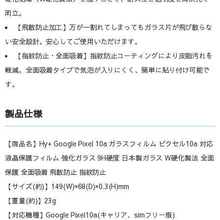
両立。
【飛散防止加工】万が一割れてしまってもガラス片が飛び散らな
い安全設計。安心してご使用いただけます。
【指紋防止・全面吸着】指紋防止コーティングにより皮脂汚れを
軽減。全面吸着タイプで気泡が入りにくく、簡単に貼り付け可能で
す。
製品仕様
【商品名】Hy+ Google Pixel 10a ガラスフィルム ピクセル10a 対応
液晶保護フィルム 強化ガラス 9H硬度 日本製ガラス W硬化製法 全面
保護 全面吸着 飛散防止 指紋防止
【サイズ(約)】149(W)×68(D)×0.3(H)mm
【重量(約)】23g
【対応機種】Google Pixel10a(キャリア、simフリー版)