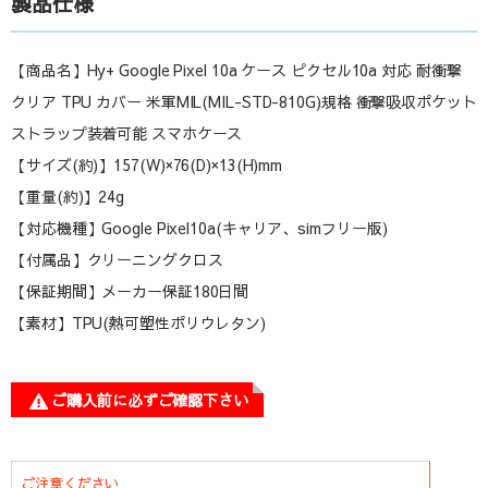
製品仕様
【商品名】Hy+ Google Pixel 10a ケース ピクセル10a 対応 耐衝撃
クリア TPU カバー 米軍MIL(MIL-STD-810G)規格 衝撃吸収ポケット
ストラップ装着可能 スマホケース
【サイズ(約)】157(W)×76(D)×13(H)mm
【重量(約)】24g
【対応機種】Google Pixel10a(キャリア、simフリー版)
【付属品】クリーニングクロス
【保証期間】メーカー保証180日間
【素材】TPU(熱可塑性ポリウレタン)
ご購入前に必ずご確認下さい
ご注意ください