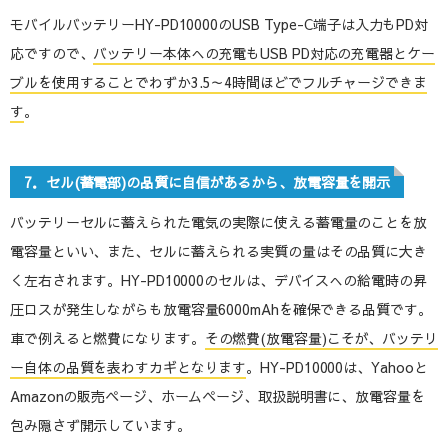
モバイルバッテリーHY-PD10000のUSB Type-C端子は入力もPD対
応ですので、
バッテリー本体への充電もUSB PD対応の充電器とケー
ブルを使用することでわずか3.5～4時間ほどでフルチャージできま
す
。
7．セル(蓄電部)の品質に自信があるから、放電容量を開示
バッテリーセルに蓄えられた電気の実際に使える蓄電量のことを放
電容量といい、また、セルに蓄えられる実質の量はその品質に大き
く左右されます。HY-PD10000のセルは、デバイスへの給電時の昇
圧ロスが発生しながらも放電容量6000mAhを確保できる品質です。
車で例えると燃費になります。
その燃費(放電容量)こそが、バッテリ
ー自体の品質を表わすカギとなります
。HY-PD10000は、Yahooと
Amazonの販売ページ、ホームページ、取扱説明書に、放電容量を
包み隠さず開示しています。