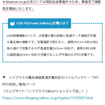
※Amazon.co.jp公式ストアは現在出品審査中のため、審査完了後販
売を開始いたします。
USB PD(Power Delivery)充電とは？
USB給電規格の1つで、大容量の電力供給と高速データ通信が可能
な最先端の規格です。充電速度で例えると、通常(5V1A＝5W)の約2
倍の速さで充電するのが急速充電(5V2A＝10W)で、通常の約3.6倍
の超急速(9V2A＝18W)で充電することが可能なのがPD充電です。
▼ ハイプラスの最先端超急速充電対応モバイルバッテリー「HY-
PD10000」販売ページ
（ウェブサイト「ハイプラスYahoo!ショッピング店」）：
https://store.shopping.yahoo.co.jp/hyplus/13745007.html