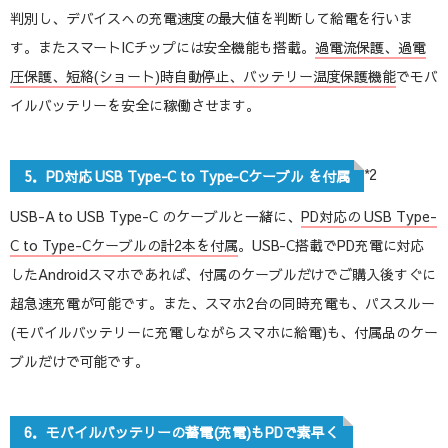
判別し、デバイスへの充電速度の最大値を判断して給電を行いま
す。またスマートICチップには安全機能も搭載。
過電流保護、過電
圧保護、短絡(ショート)時自動停止、バッテリー温度保護機能
でモバ
イルバッテリーを安全に稼働させます。
*2
5．PD対応 USB Type-C to Type-Cケーブル を付属
USB-A to USB Type-C のケーブルと一緒に、
PD対応の USB Type-
C to Type-Cケーブルの計2本を付属
。USB-C搭載でPD充電に対応
したAndroidスマホであれば、付属のケーブルだけでご購入後すぐに
超急速充電が可能です。また、スマホ2台の同時充電も、パススルー
(モバイルバッテリーに充電しながらスマホに給電)も、付属品のケー
ブルだけで可能です。
6．モバイルバッテリーの蓄電(充電)もPDで素早く