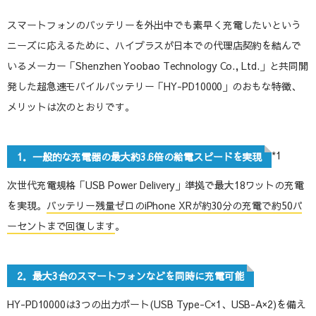
スマートフォンのバッテリーを外出中でも素早く充電したいという
ニーズに応えるために、ハイプラスが日本での代理店契約を結んで
いるメーカー「Shenzhen Yoobao Technology Co., Ltd.」と共同開
発した超急速モバイルバッテリー「HY-PD10000」のおもな特徴、
メリットは次のとおりです。
*1
1．一般的な充電器の最大約3.6倍の給電スピードを実現
次世代充電規格「USB Power Delivery」準拠で最大18ワットの充電
を実現。
バッテリー残量ゼロのiPhone XRが約30分の充電で約50パ
ーセントまで回復します
。
2．最大3台のスマートフォンなどを同時に充電可能
HY-PD10000は3つの出力ポート(USB Type-C×1、USB-A×2)を備え