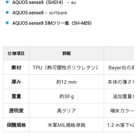
AQUOS sense9（SHG14）
– au
AQUOS sense9
– softbank
AQUOS sense9 SIMフリー版（SH-M29）
仕様項目
詳細
素材
TPU（熱可塑性ポリウレタン）
Bayer社の
厚み
約12 mm
本体の薄さを
重量
約30 g
追加重量を
透明度
高クリア
端末カラー
保護規格
米軍MIL規格準拠
1.2 m落下