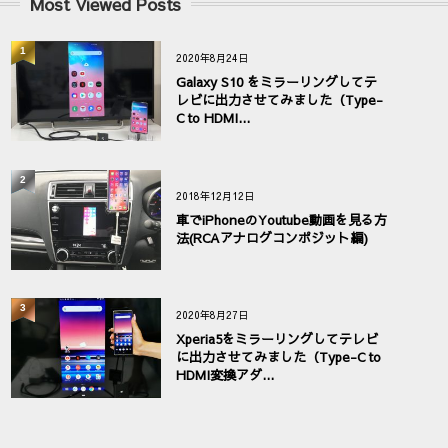
Most Viewed Posts
1
2020年8月24日
Galaxy S10 をミラーリングしてテ
レビに出力させてみました（Type-
C to HDMI...
2
2018年12月12日
車でiPhoneのYoutube動画を見る方
法(RCAアナログコンポジット編)
3
2020年8月27日
Xperia5をミラーリングしてテレビ
に出力させてみました（Type-C to
HDMI変換アダ...