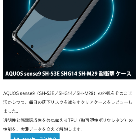
AQUOS sense9（SH-53E／SHG14／SH-M29）の外観をそのまま
活かしつつ、毎日の落下リスクを減らすクリアケースをレビューし
ました。
透明性と衝撃吸収性を兼ね備えるTPU（熱可塑性ポリウレタン）の
性能を、実測データを交えて解説します。