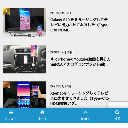
1
2020年8月24日
Galaxy S10 をミラーリングしてテ
レビに出力させてみました（Type-
C to HDMI...
2
2018年12月12日
車でiPhoneのYoutube動画を見る方
法(RCAアナログコンポジット編)
3
2020年8月27日
Xperia5をミラーリングしてテレビ
に出力させてみました（Type-C to
HDMI変換アダ...
メニュー
ホーム
先頭へ
検索