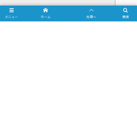
メニュー
ホーム
先頭へ
検索
Most Viewed Posts
1
2020年8月24日
Galaxy S10 をミラーリングしてテ
レビに出力させてみました（Type-
C to HDMI...
2
2018年12月12日
車でiPhoneのYoutube動画を見る方
法(RCAアナログコンポジット編)
3
2020年8月27日
Xperia5をミラーリングしてテレビ
に出力させてみました（Type-C to
HDMI変換アダ...