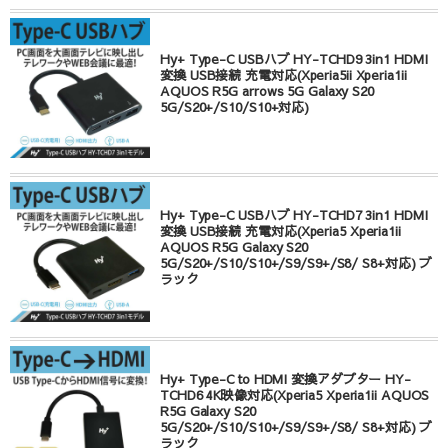
Hy+ Type-C USBハブ HY-TCHD9 3in1 HDMI
変換 USB接続 充電対応(Xperia5ii Xperia1ii
AQUOS R5G arrows 5G Galaxy S20
5G/S20+/S10/S10+対応)
Hy+ Type-C USBハブ HY-TCHD7 3in1 HDMI
変換 USB接続 充電対応(Xperia5 Xperia1ii
AQUOS R5G Galaxy S20
5G/S20+/S10/S10+/S9/S9+/S8/ S8+対応) ブ
ラック
Hy+ Type-C to HDMI 変換アダプター HY-
TCHD6 4K映像対応(Xperia5 Xperia1ii AQUOS
R5G Galaxy S20
5G/S20+/S10/S10+/S9/S9+/S8/ S8+対応) ブ
ラック