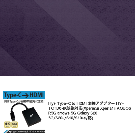
Hy+ Type-C to HDMI 変換アダプター HY-
TCHD8 4K映像対応(Xperia5ii Xperia1ii AQUOS
R5G arrows 5G Galaxy S20
5G/S20+/S10/S10+対応)