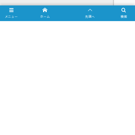
メニュー
ホーム
先頭へ
検索
Most Viewed Posts
1
2020年8月24日
Galaxy S10 をミラーリングしてテ
レビに出力させてみました（Type-
C to HDMI...
2
2018年12月12日
車でiPhoneのYoutube動画を見る方
法(RCAアナログコンポジット編)
3
2020年8月27日
Xperia5をミラーリングしてテレビ
に出力させてみました（Type-C to
HDMI変換アダ...