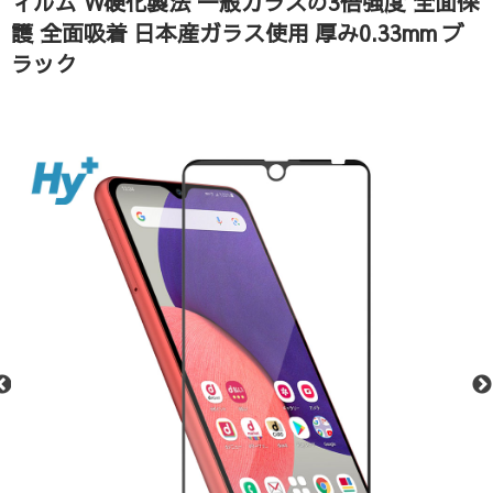
ィルム W硬化製法 一般ガラスの3倍強度 全面保
護 全面吸着 日本産ガラス使用 厚み0.33mm ブ
ラック