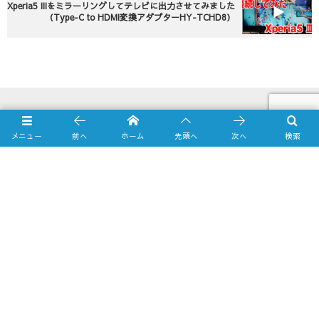
Xperia5 IIIをミラーリングしてテレビに出力させてみました
（Type-C to HDMI変換アダプターHY-TCHD8）
メニュー
前へ
ホーム
先頭へ
次へ
検索
Online Shop
Yahooショッピング店
amazon.co.jp店
Business Calendar