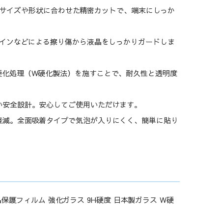
専用設計。画面サイズや形状に合わせた精密カットで、端末にしっか
コインなどによる擦り傷から液晶をしっかりガードしま
硬化処理（W硬化製法）を施すことで、耐久性と透明度
い安全設計。安心してご使用いただけます。
軽減。全面吸着タイプで気泡が入りにくく、簡単に貼り
対応 液晶保護フィルム 強化ガラス 9H硬度 日本製ガラス W硬