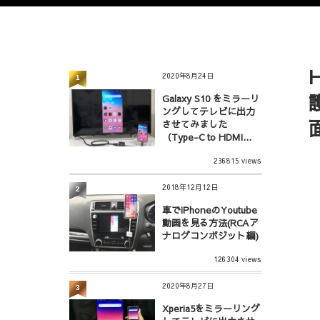
2020年8月24日
1
Galaxy S10 をミラーリ
ングしてテレビに出力
させてみました
（Type-C to HDMI...
236815 views
2018年12月12日
2
車でiPhoneのYoutube
動画を見る方法(RCAア
ナログコンポジット編)
126304 views
2020年8月27日
3
Xperia5をミラーリング