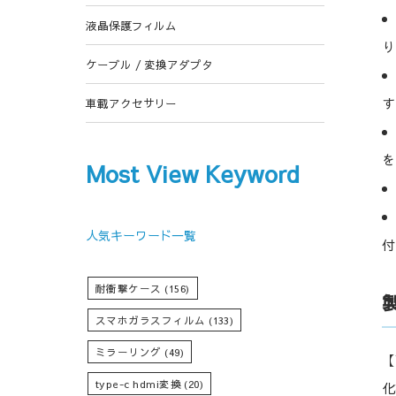
液晶保護フィルム
り
ケーブル / 変換アダプタ
す
車載アクセサリー
を
Most View Keyword
人気キーワード一覧
付
耐衝撃ケース
(156)
スマホガラスフィルム
(133)
ミラーリング
(49)
【
type-c hdmi変換
(20)
化