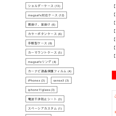
【
ショルダーケース
(13)
【
magsafe対応ケース
(12)
【
肩掛け、首掛け
(6)
【
カラーボタンケース
(6)
【
手帳型ケース
(6)
【
カーマウントケース
(5)
【
magsafeリング
(4)
カーナビ液晶保護フィルム
(4)
iPhonex
(3)
sense3
(3)
iphone11glass
(3)
電波干渉防止シート
(3)
スペーシアカスタム
(1)