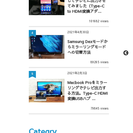
してテレビに出力させ
てみました（Type-C
to HDMI変換アダ...
101682 views
2021年4月30日
4
Samsung Dexモードか
らミラーリングモード
への切替方法
89265 views
2021年2月3日
5
Macbook Proをミラー
リングでテレビ出力す
る方法。Type-C HDMI
変換USBハブ ...
79845 views
Categry