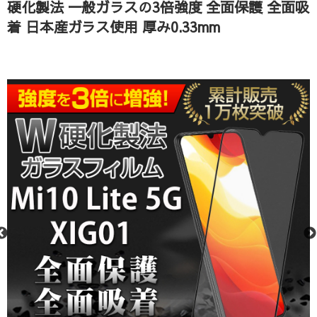
硬化製法 一般ガラスの3倍強度 全面保護 全面吸
着 日本産ガラス使用 厚み0.33mm