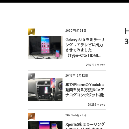
2020年8月24日
1
Galaxy S10 をミラーリ
ングしてテレビに出力
させてみました
（Type-C to HDMI...
236799 views
2018年12月12日
2
車でiPhoneのYoutube
動画を見る方法(RCAア
ナログコンポジット編)
126289 views
2020年8月27日
3
Xperia5をミラーリング