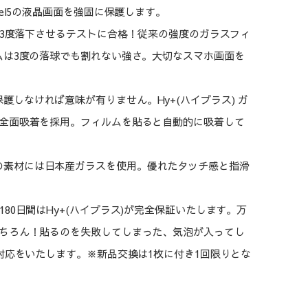
el5の液晶画面を強固に保護します。
球を3度落下させるテストに合格！従来の強度のガラスフィ
ムは3度の落球でも割れない強さ。大切なスマホ画面を
しなければ意味が有りません。Hy+(ハイプラス) ガ
全面吸着を採用。フィルムを貼ると自動的に吸着して
の素材には日本産ガラスを使用。優れたタッチ感と指滑
80日間はHy+(ハイプラス)が完全保証いたします。万
ちろん！貼るのを失敗してしまった、気泡が入ってし
対応をいたします。※新品交換は1枚に付き1回限りとな