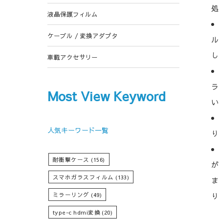
処
液晶保護フィルム
ケーブル / 変換アダプタ
ル
し
車載アクセサリー
ラ
Most View Keyword
い
人気キーワード一覧
り
耐衝撃ケース
(156)
が
スマホガラスフィルム
(133)
ま
ミラーリング
(49)
り
type-c hdmi変換
(20)