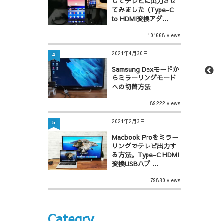
してテレビに出力させ
てみました（Type-C
to HDMI変換アダ...
101668 views
2021年4月30日
4
Samsung Dexモードか
らミラーリングモード
への切替方法
89222 views
2021年2月3日
5
Macbook Proをミラー
リングでテレビ出力す
る方法。Type-C HDMI
変換USBハブ ...
79830 views
Categry