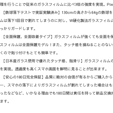
理を行うことで従来のガラスフィルムに比べ3倍の強度を実現。Pix
【鉄球落下テストで実証実験済み】130cmの高さから64gの鉄
ムは落下1回目で割れてしまうのに対し、W硬化製法ガラスフィル
っかりガードします。
【全面保護、全面吸着タイプ】ガラスフィルムが強くても全面を保護
スフィルムは全面保護モデル！また、タッチ感を損ねることのない
くので貼り付けもとても簡単です。
【日本産ガラス使用で優れたタッチ感、指滑り】ガラスフィルム
を実現。透過度も高くスマホ画面を鮮明に見ることが出来ます。
【安心の180日完全保証】品質に絶対の自信が有るからご購入から1
一、スマホの落下によりガラスフィルムが割れてしまった場合はも
ったなどなど、いかなる理由でも180日間は責任を持って新品交換
ます。