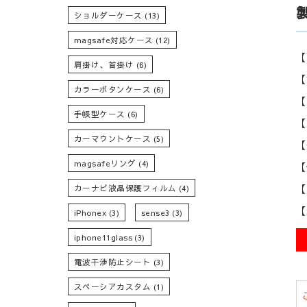
ショルダーケース
(13)
magsafe対応ケース
(12)
【
肩掛け、首掛け
(6)
【
カラーボタンケース
(6)
【
手帳型ケース
(6)
【
カーマウントケース
(5)
【
magsafeリング
(4)
【
【
カーナビ液晶保護フィルム
(4)
【
iPhonex
(3)
sense3
(3)
iphone11glass
(3)
電波干渉防止シート
(3)
スペーシアカスタム
(1)