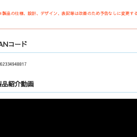
※製品の仕様、設計、デザイン、表記等は改善のため予告なしに変更す
JANコード
62334948817
製品紹介動画