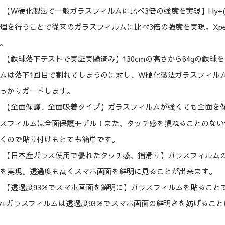
【W硬化製法で一般ガラスフィルムに比べ3倍の強度を実現】Hy+
理を行うことで従来のガラスフィルムに比べ3倍の強度を実現。Xperia1
。
【鉄球落下テストで実証実験済み】130cmの高さから64gの鉄
ムは落下1回目で割れてしまうのに対し、W硬化製法ガラスフィル
っかりガードします。
【全面保護、全面吸着タイプ】ガラスフィルムが強くても全面を保護
スフィルムは全面保護モデル！また、タッチ感を損ねることのない
くので貼り付けもとても簡単です。
【日本産ガラス使用で優れたタッチ感、指滑り】ガラスフィルム
を実現。透過度も高くスマホ画面を鮮明に見ることが出来ます。
【透過度93％でスマホ画面を鮮明に】ガラスフィルムを貼ること
y+ガラスフィルムは透過度93％でスマホ画面の鮮明さを妨げるこ