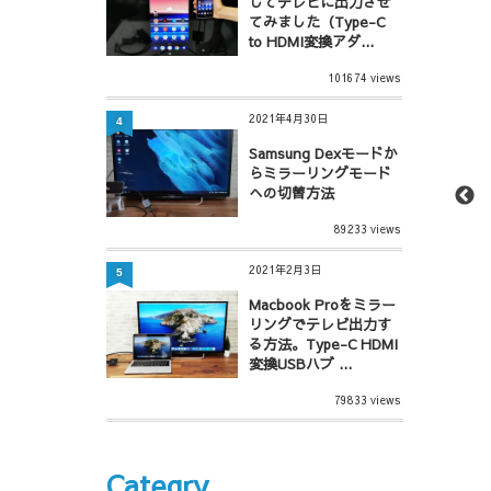
してテレビに出力させ
てみました（Type-C
to HDMI変換アダ...
101674 views
2021年4月30日
4
Samsung Dexモードか
らミラーリングモード
への切替方法
89233 views
2021年2月3日
5
Macbook Proをミラー
リングでテレビ出力す
る方法。Type-C HDMI
変換USBハブ ...
79833 views
Categry