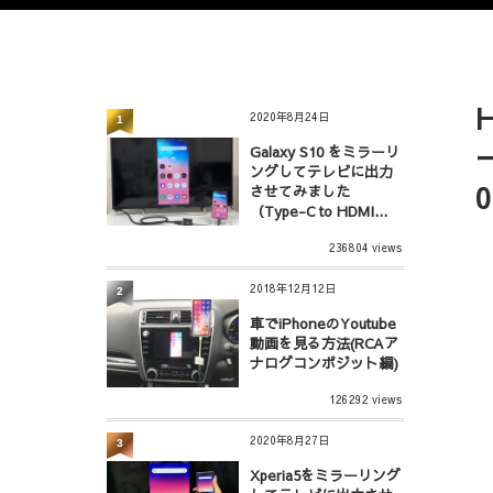
2020年8月24日
1
Galaxy S10 をミラーリ
ングしてテレビに出力
させてみました
（Type-C to HDMI...
236804 views
2018年12月12日
2
車でiPhoneのYoutube
動画を見る方法(RCAア
ナログコンポジット編)
126292 views
2020年8月27日
3
Xperia5をミラーリング