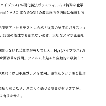
(ハイプラス) W硬化製法ガラスフィルムは特殊な化学
0 V SO-52D SOG11の液晶画面を強固に保護しま
球を3度落下させるテストに合格！従来の強度のガラスフィ
ムは3度の落球でも割れない強さ。大切なスマホ画面を
しなければ意味が有りません。Hy+(ハイプラス) ガ
全面吸着を採用。フィルムを貼ると自動的に吸着して
の素材には日本産ガラスを使用。優れたタッチ感と指滑
で暗く感じたり、見にくく感じる場合が有りますが、
とは有りません。