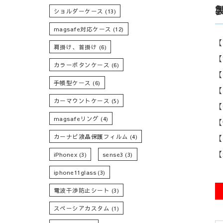
ショルダーケース
(13)
magsafe対応ケース
(12)
【
肩掛け、首掛け
(6)
【
カラーボタンケース
(6)
【
手帳型ケース
(6)
【
カーマウントケース
(5)
【
magsafeリング
(4)
【
カーナビ液晶保護フィルム
(4)
【
【
iPhonex
(3)
sense3
(3)
iphone11glass
(3)
電波干渉防止シート
(3)
スペーシアカスタム
(1)