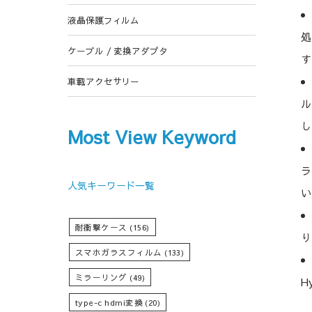
液晶保護フィルム
処
ケーブル / 変換アダプタ
す
車載アクセサリー
ル
し
Most View Keyword
ラ
人気キーワード一覧
い
耐衝撃ケース
(156)
り
スマホガラスフィルム
(133)
ミラーリング
(49)
H
type-c hdmi変換
(20)