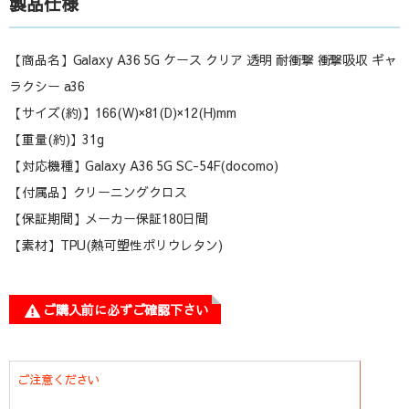
製品仕様
【商品名】Galaxy A36 5G ケース クリア 透明 耐衝撃 衝撃吸収 ギャ
ラクシー a36
【サイズ(約)】166(W)×81(D)×12(H)mm
【重量(約)】31g
【対応機種】Galaxy A36 5G SC-54F(docomo)
【付属品】クリーニングクロス
【保証期間】メーカー保証180日間
【素材】TPU(熱可塑性ポリウレタン)
ご購入前に必ずご確認下さい
ご注意ください