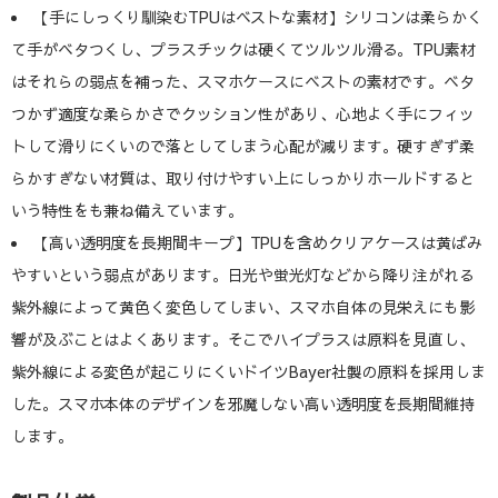
【手にしっくり馴染むTPUはベストな素材】シリコンは柔らかく
て手がベタつくし、プラスチックは硬くてツルツル滑る。TPU素材
はそれらの弱点を補った、スマホケースにベストの素材です。ベタ
つかず適度な柔らかさでクッション性があり、心地よく手にフィッ
トして滑りにくいので落としてしまう心配が減ります。硬すぎず柔
らかすぎない材質は、取り付けやすい上にしっかりホールドすると
いう特性をも兼ね備えています。
【高い透明度を長期間キープ】TPUを含めクリアケースは黄ばみ
やすいという弱点があります。日光や蛍光灯などから降り注がれる
紫外線によって黄色く変色してしまい、スマホ自体の見栄えにも影
響が及ぶことはよくあります。そこでハイプラスは原料を見直し、
紫外線による変色が起こりにくいドイツBayer社製の原料を採用しま
した。スマホ本体のデザインを邪魔しない高い透明度を長期間維持
します。