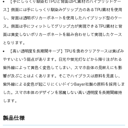
【手にしっくり馴染むTPUと背面はPC素材のハイブリッドケー
ス】側面には手にしっくり馴染みグリップ力のあるTPU素材を使用
し、背面は透明ポリカーボネートを使用したハイブリッド型のケー
ス。側面は手にフィットしてグリップ力が実現できるTPU素材と背
面は黄変しないポリカーボネートを組み合わせして実現したケース
となります。
【高い透明度を長期間キープ】TPUを含めクリアケースは黄ばみ
やすいという弱点があります。日光や蛍光灯などから降り注がれる
紫外線によって黄色く変色してしまい、スマホ自体の見栄えにも影
響が及ぶことはよくあります。そこでハイプラスは原料を見直し、
紫外線による変色が起こりにくいドイツBayer社製の原料を採用しま
した。スマホ本体のデザインを邪魔しない高い透明度を長期間維持
します。
製品仕様