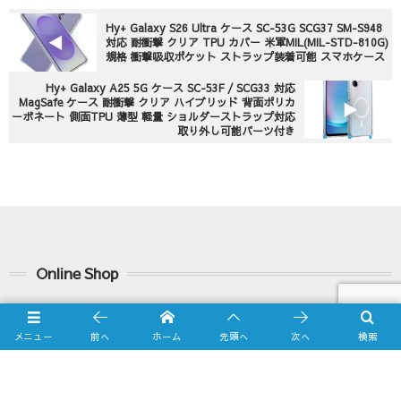
Hy+ Galaxy S26 Ultra ケース SC-53G SCG37 SM-S948
対応 耐衝撃 クリア TPU カバー 米軍MIL(MIL-STD-810G)
規格 衝撃吸収ポケット ストラップ装着可能 スマホケース
Hy+ Galaxy A25 5G ケース SC-53F / SCG33 対応
MagSafe ケース 耐衝撃 クリア ハイブリッド 背面ポリカ
ーボネート 側面TPU 薄型 軽量 ショルダーストラップ対応
取り外し可能パーツ付き
Online Shop
Yahooショッピング店
メニュー
前へ
ホーム
先頭へ
次へ
検索
amazon.co.jp店