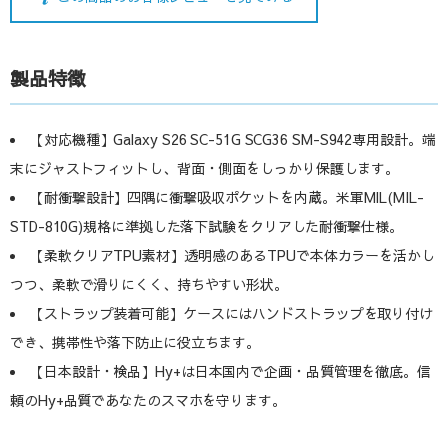
製品特徴
【対応機種】Galaxy S26 SC-51G SCG36 SM-S942専用設計。端
末にジャストフィットし、背面・側面をしっかり保護します。
【耐衝撃設計】四隅に衝撃吸収ポケットを内蔵。米軍MIL(MIL-
STD-810G)規格に準拠した落下試験をクリアした耐衝撃仕様。
【柔軟クリアTPU素材】透明感のあるTPUで本体カラーを活かし
つつ、柔軟で滑りにくく、持ちやすい形状。
【ストラップ装着可能】ケースにはハンドストラップを取り付け
でき、携帯性や落下防止に役立ちます。
【日本設計・検品】Hy+は日本国内で企画・品質管理を徹底。信
頼のHy+品質であなたのスマホを守ります。