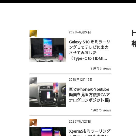
2020年8月24日
1
Galaxy S10 をミラーリ
ングしてテレビに出力
させてみました
（Type-C to HDMI...
236768 views
2018年12月12日
2
車でiPhoneのYoutube
動画を見る方法(RCAア
ナログコンポジット編)
126275 views
2020年8月27日
3
Xperia5をミラーリング