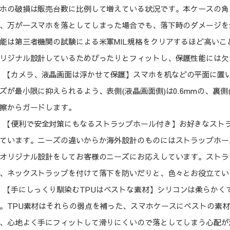
ホの破損は販売台数に比例して増えている状況です。本ケースの角
、万が一スマホを落としてしまった場合でも、落下時のダメージを
能は第三者機関の試験による米軍MIL規格をクリアするほど高いことが証
リジナル設計しているためぴったりとフィットし、保護性能には欠
【カメラ、液晶画面は浮かせて保護】スマホを机などの平面に置
ズが最小限に抑えられるよう、表側(液晶画面側)は0.6mmの、裏側
擦からガードします。
【便利で安全対策にもなるストラップホール付き】お好きなスト
ています。ニーズの違いからか海外設計のものにはストラップホー
オリジナル設計をしてお客様のニーズにお応えしています。ストラ
、ネックストラップを付けて落下を防いだりと、色々とお役立てい
【手にしっくり馴染むTPUはベストな素材】シリコンは柔らかく
。TPU素材はそれらの弱点を補った、スマホケースにベストの素
、心地よく手にフィットして滑りにくいので落としてしまう心配が