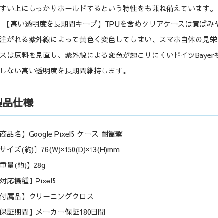
すい上にしっかりホールドするという特性をも兼ね備えています。
【高い透明度を長期間キープ】TPUを含めクリアケースは黄ばみ
注がれる紫外線によって黄色く変色してしまい、スマホ自体の見栄
スは原料を見直し、紫外線による変色が起こりにくいドイツBaye
しない高い透明度を長期間維持します。
製品仕様
商品名】Google Pixel5 ケース 耐衝撃
サイズ(約)】76(W)×150(D)×13(H)mm
重量(約)】28g
対応機種】Pixel5
付属品】クリーニングクロス
保証期間】メーカー保証180日間