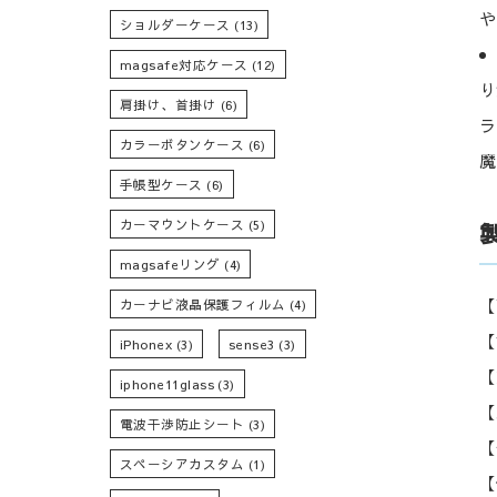
や
ショルダーケース
(13)
magsafe対応ケース
(12)
り
肩掛け、首掛け
(6)
ラ
カラーボタンケース
(6)
魔
手帳型ケース
(6)
カーマウントケース
(5)
magsafeリング
(4)
【
カーナビ液晶保護フィルム
(4)
【
iPhonex
(3)
sense3
(3)
【
iphone11glass
(3)
【
電波干渉防止シート
(3)
【
スペーシアカスタム
(1)
【