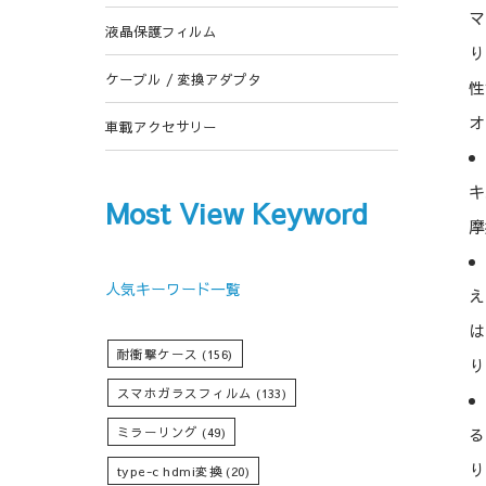
マ
液晶保護フィルム
り
ケーブル / 変換アダプタ
性
オ
車載アクセサリー
キ
Most View Keyword
摩
人気キーワード一覧
え
は
耐衝撃ケース
(156)
り
スマホガラスフィルム
(133)
ミラーリング
(49)
る
り
type-c hdmi変換
(20)