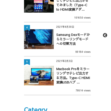
してテレビに出力させ
てみました（Type-C
to HDMI変換アダ...
101650 views
2021年4月30日
4
Samsung Dexモードか
らミラーリングモード
への切替方法
89184 views
2021年2月3日
5
Macbook Proをミラー
リングでテレビ出力す
る方法。Type-C HDMI
変換USBハブ ...
79814 views
Categry