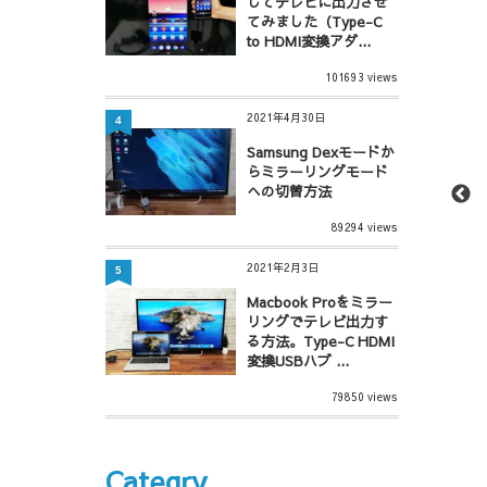
してテレビに出力させ
てみました（Type-C
to HDMI変換アダ...
101693 views
2021年4月30日
4
Samsung Dexモードか
らミラーリングモード
への切替方法
89294 views
2021年2月3日
5
Macbook Proをミラー
リングでテレビ出力す
る方法。Type-C HDMI
変換USBハブ ...
79850 views
Categry