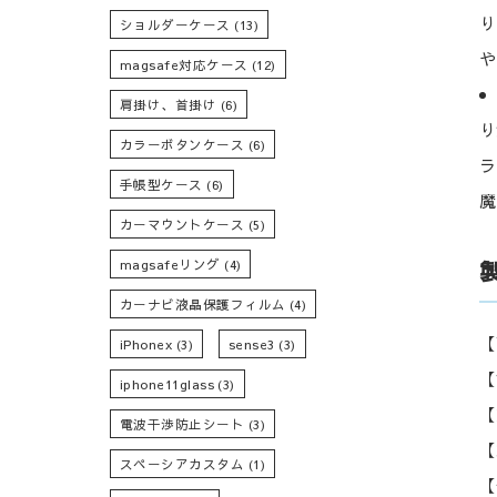
り
ショルダーケース
(13)
や
magsafe対応ケース
(12)
肩掛け、首掛け
(6)
り
カラーボタンケース
(6)
ラ
手帳型ケース
(6)
魔
カーマウントケース
(5)
magsafeリング
(4)
カーナビ液晶保護フィルム
(4)
【
iPhonex
(3)
sense3
(3)
【
iphone11glass
(3)
【
電波干渉防止シート
(3)
【
スペーシアカスタム
(1)
【