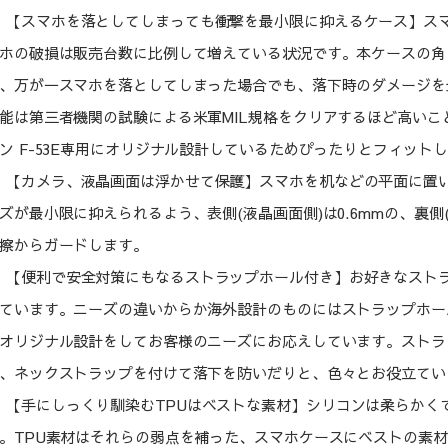
【スマホを落としてしまっても衝撃を最小限に抑えるケース】ス
ホの破損は販売台数に比例して増えている状況です。本ケースの角
、万が一スマホを落としてしまった場合でも、落下時のダメージを
能は第三者機関の試験による米軍MIL規格をクリアするほど高い
ン F-53E専用にオリジナル設計しているためぴったりとフィッ
【カメラ、液晶画面は浮かせて保護】スマホを机などの平面に置
ズが最小限に抑えられるよう、表側(液晶画面側)は0.6mmの、裏側
擦からガードします。
【便利で安全対策にもなるストラップホール付き】お好きなスト
ています。ニーズの違いからか海外設計のものにはストラップホー
オリジナル設計をしてお客様のニーズにお応えしています。ストラ
、ネックストラップを付けて落下を防いだりと、色々とお役立てい
【手にしっくり馴染むTPUはベストな素材】シリコンは柔らかく
。TPU素材はそれらの弱点を補った、スマホケースにベストの素