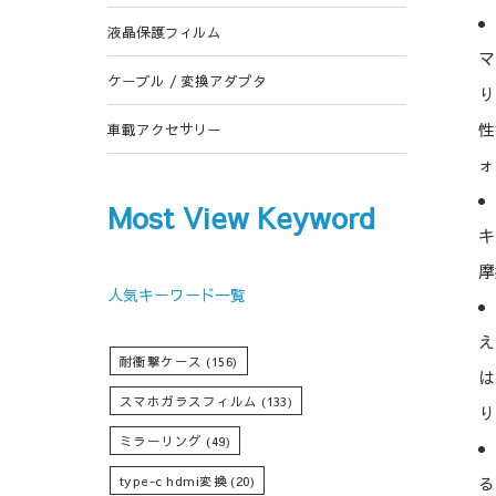
液晶保護フィルム
マ
ケーブル / 変換アダプタ
り
性
車載アクセサリー
ォ
Most View Keyword
キ
摩
人気キーワード一覧
え
耐衝撃ケース
(156)
は
スマホガラスフィルム
(133)
り
ミラーリング
(49)
type-c hdmi変換
(20)
る