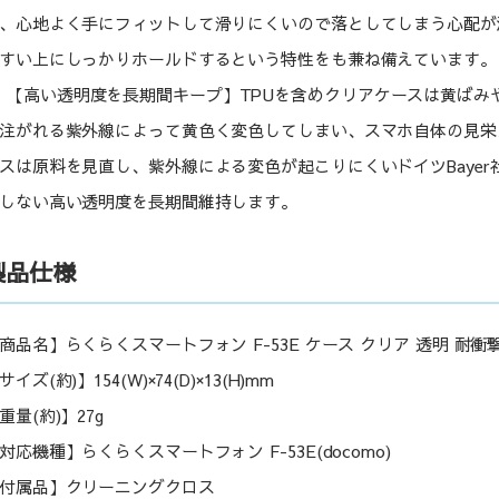
、心地よく手にフィットして滑りにくいので落としてしまう心配が
すい上にしっかりホールドするという特性をも兼ね備えています。
【高い透明度を長期間キープ】TPUを含めクリアケースは黄ばみ
注がれる紫外線によって黄色く変色してしまい、スマホ自体の見栄
スは原料を見直し、紫外線による変色が起こりにくいドイツBaye
しない高い透明度を長期間維持します。
製品仕様
商品名】らくらくスマートフォン F-53E ケース クリア 透明 耐衝撃
サイズ(約)】154(W)×74(D)×13(H)mm
重量(約)】27g
対応機種】らくらくスマートフォン F-53E(docomo)
付属品】クリーニングクロス