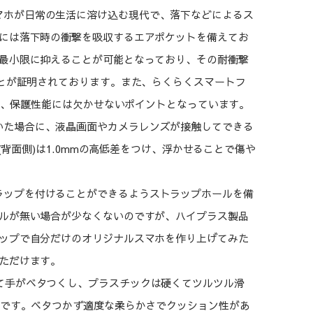
マホが日常の生活に溶け込む現代で、落下などによるス
には落下時の衝撃を吸収するエアポケットを備えてお
最小限に抑えることが可能となっており、その耐衝撃
ことが証明されております。また、らくらくスマートフ
トし、保護性能には欠かせないポイントとなっています。
いた場合に、液晶画面やカメラレンズが接触してできる
(背面側)は1.0mmの高低差をつけ、浮かせることで傷や
ラップを付けることができるようストラップホールを備
ルが無い場合が少なくないのですが、ハイプラス製品
ップで自分だけのオリジナルスマホを作り上げてみた
ただけます。
て手がベタつくし、プラスチックは硬くてツルツル滑
材です。ベタつかず適度な柔らかさでクッション性があ