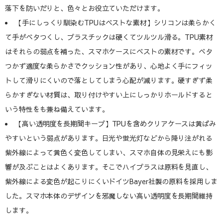
落下を防いだりと、色々とお役立ていただけます。
【手にしっくり馴染むTPUはベストな素材】シリコンは柔らかく
て手がベタつくし、プラスチックは硬くてツルツル滑る。TPU素材
はそれらの弱点を補った、スマホケースにベストの素材です。ベタ
つかず適度な柔らかさでクッション性があり、心地よく手にフィッ
トして滑りにくいので落としてしまう心配が減ります。硬すぎず柔
らかすぎない材質は、取り付けやすい上にしっかりホールドすると
いう特性をも兼ね備えています。
【高い透明度を長期間キープ】TPUを含めクリアケースは黄ばみ
やすいという弱点があります。日光や蛍光灯などから降り注がれる
紫外線によって黄色く変色してしまい、スマホ自体の見栄えにも影
響が及ぶことはよくあります。そこでハイプラスは原料を見直し、
紫外線による変色が起こりにくいドイツBayer社製の原料を採用しま
した。スマホ本体のデザインを邪魔しない高い透明度を長期間維持
します。