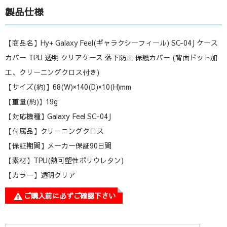
製品仕様
【商品名】Hy+ Galaxy Feel(ギャラクシーフィール) SC-04J ケース
カバー TPU 透明 クリアケース 落下防止 保護カバー (背面ドット加
工、クリーニングクロス付き)
【サイズ(約)】68(W)×140(D)×10(H)mm
【重量(約)】19g
【対応機種】Galaxy Feel SC-04J
【付属品】クリーニングクロス
【保証期間】メーカー保証90日間
【素材】TPU(熱可塑性ポリウレタン)
【カラー】透明クリア
ご購入前に必ずご確認下さい