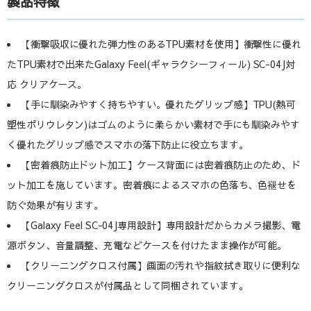
製品特徴
【衝撃吸収に優れた弾力性のあるTPU素材を使用】衝撃性に優れ
たTPU素材で出来たGalaxy Feel(ギャラクシーフィール) SC-04J対
応 クリアケース。
【手に馴染みやすく持ちやすい。優れたグリップ感】TPU(熱可
塑性ポリウレタン)はゴムのように柔らかい素材で手にも馴染みやす
く優れたグリップ感でスマホの落下防止に役立ちます。
【密着痕防止ドット加工】ケース背面には密着痕防止のため、ド
ット加工を施しています。密着痕によるスマホの色落ち、色褪せを
防ぐ効果が有ります。
【Galaxy Feel SC-04J専用設計】専用設計だからカメラ撮影、電
源ボタン、音量調整、充電などケースを付けたまま操作が可能。
【クリーニングクロス付属】画面の汚れや指紋拭き取りに便利な
クリーニングクロスが付属品として同梱されています。