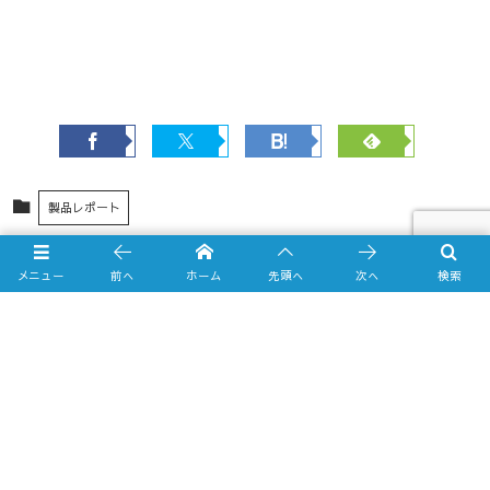
製品レポート
2025年10月2日
hyplus-kanna
メニュー
前へ
ホーム
先頭へ
次へ
検索
こんな商品も見られています
AQUOS R11（SH-51G） ケース｜米軍MIL規格 耐