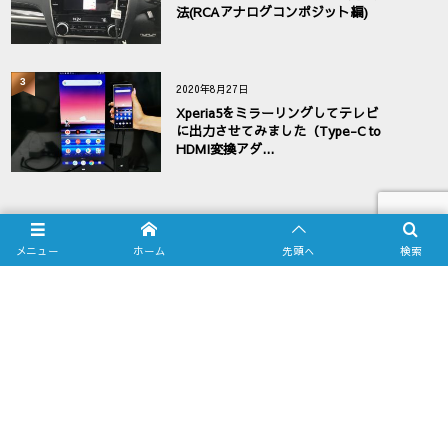
法(RCAアナログコンポジット編)
3
2020年8月27日
Xperia5をミラーリングしてテレビ
に出力させてみました（Type-C to
HDMI変換アダ...
メニュー
ホーム
先頭へ
検索
お問い合わせフォーム
業務販売ご希望のお客様へ
PRIVACY POLICY