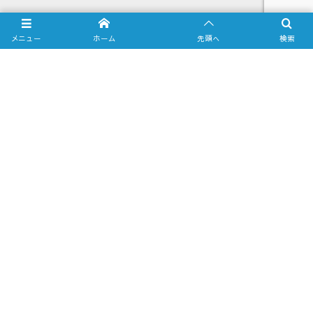
メニュー
ホーム
先頭へ
検索
Most Viewed Posts
1
2020年8月24日
Galaxy S10 をミラーリングしてテ
レビに出力させてみました（Type-
C to HDMI...
2
2018年12月12日
車でiPhoneのYoutube動画を見る方
法(RCAアナログコンポジット編)
3
2020年8月27日
Xperia5をミラーリングしてテレビ
に出力させてみました（Type-C to
HDMI変換アダ...