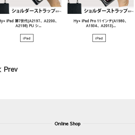
Hy+ iPad 第7世代(A2197、A2200、
Hy+ iPad Pro 11インチ(A1980、
A2198) PU シ...
A1934、A2013)...
iPad
iPad
Prev
Online Shop