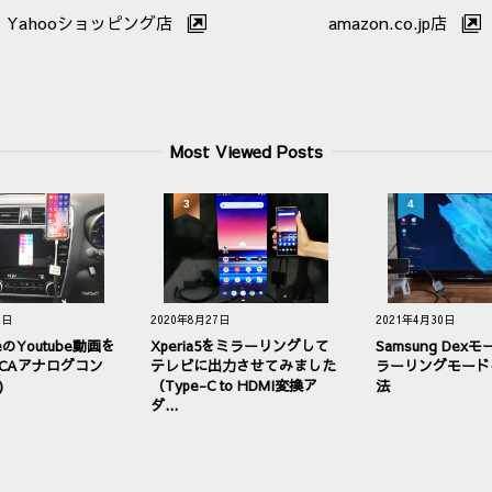
Yahooショッピング店
amazon.co.jp店
Most Viewed Posts
3
4
2日
2020年8月27日
2021年4月30日
eのYoutube動画を
Xperia5をミラーリングして
Samsung Dex
RCAアナログコン
テレビに出力させてみました
ラーリングモード
)
（Type-C to HDMI変換ア
法
ダ...