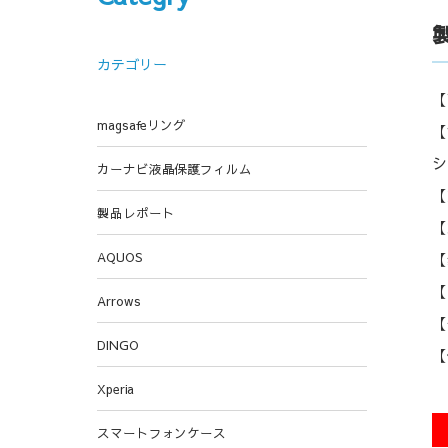
カテゴリー
【
magsafeリング
【
シ
カーナビ液晶保護フィルム
【
製品レポート
【
AQUOS
【
【
Arrows
【
DINGO
【
Xperia
スマートフォンケース