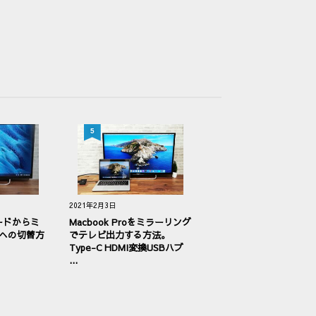
5
2021年2月3日
モードからミ
Macbook Proをミラーリング
への切替方
でテレビ出力する方法。
Type-C HDMI変換USBハブ
...