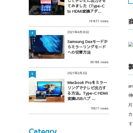
してテレビに出力させ
てみました（Type-C
to HDMI変換アダ...
101651 views
2021年4月30日
4
Samsung Dexモードか
らミラーリングモード
への切替方法
89188 views
2021年2月3日
5
Macbook Proをミラー
a
リングでテレビ出力す
る方法。Type-C HDMI
伸
変換USBハブ ...
片
79817 views
カ
す
Categry