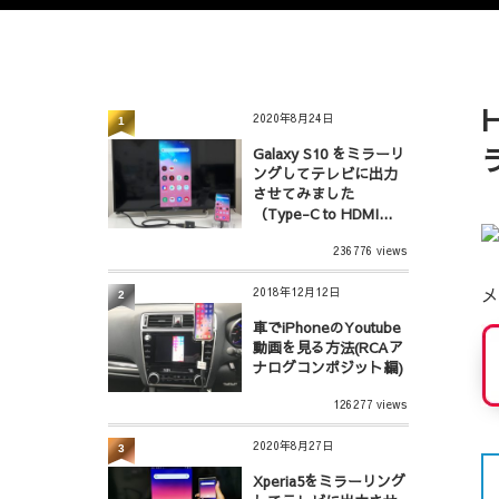
2020年8月24日
1
Galaxy S10 をミラーリ
ングしてテレビに出力
させてみました
（Type-C to HDMI...
236776 views
メ
2018年12月12日
2
車でiPhoneのYoutube
動画を見る方法(RCAア
ナログコンポジット編)
126277 views
2020年8月27日
3
Xperia5をミラーリング