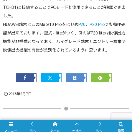
TCHD1)と接続することでPCモードも使用できることが確認できま
した。
HUAWEI端末はこのMate10 Proをはじめ
P20
、
P20 Pro
でも動作確
認が出来ております。型式にliteがつく、例えばP20 liteは映像出力
機能が非搭載となっており、ハイグレード端末とエントリー端末で
映像出力機能の有無が差別化されているように思います。
2018年9月7日
その他のNEWS
メニュー
前へ
ホーム
先頭へ
次へ
検索